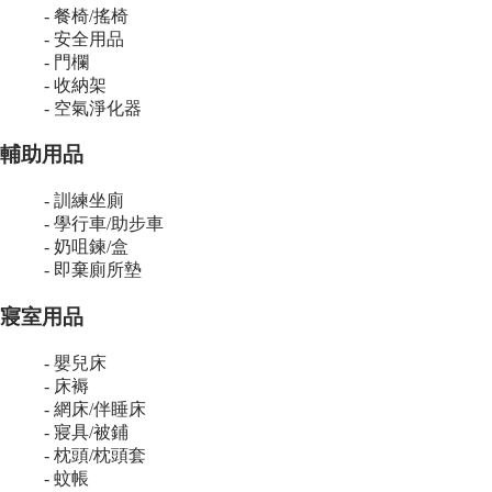
- 餐椅/搖椅
- 安全用品
- 門欄
- 收納架
- 空氣淨化器
輔助用品
- 訓練坐廁
- 學行車/助步車
- 奶咀鍊/盒
- 即棄廁所墊
寢室用品
- 嬰兒床
- 床褥
- 網床/伴睡床
- 寢具/被鋪
- 枕頭/枕頭套
- 蚊帳