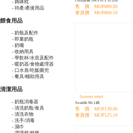
Cozzi床褥 104 x 61 x 10.2cm
- 媽咪枕
售 價 MOP889.00
- 待產/產後用品
會員價 MOP800.10
餵食用品
- 奶瓶及配件
- 即棄奶瓶
- 奶嘴
- 收納用具
- 學飲杯/水壼及配件
- 暖奶器/食物處理器
- 口水肩/吃飯圍兜
- 餐具/輔助用具
清潔用品
Summer Infant
- 奶瓶消毒器
Swaddle Me L碼
- 清洗奶瓶/食具
售 價 MOP139.00
- 清洗衣物
會員價 MOP125.10
- 洗手/消毒
- 濕巾
- 潔淨棉/棉棒