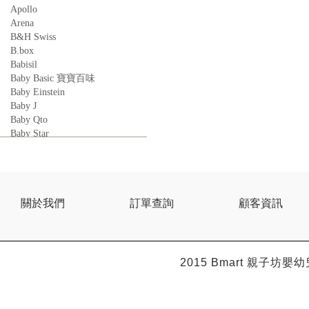
Apollo
Arena
B&H Swiss
B.box
Babisil
Baby Basic 寶寶百味
Baby Einstein
Baby J
Baby Qto
Baby Star
BabyBest
Babyganics
Babymoov
Babyworks
BEBE AMICO
關於我們
訂單查詢
顧客資訊
Bebe Food
Bebecook
Bebest
Benny
2015 Bmart
親子坊嬰幼
BHEUE
Bibs
Bilka