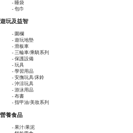
- 睡袋
- 包巾
遊玩及益智
- 圍欄
- 遊玩地墊
- 滑板車
- 三輪車/乘騎系列
- 保護設備
- 玩具
- 學習用品
- 安撫玩具/床鈴
- 沖涼玩具
- 游泳用品
- 布書
- 指甲油/美妝系列
營養食品
- 果汁/果泥