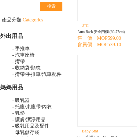
產品分類
Categories
JTC
Auto Back 安全門欄 (69-77cm)
外出用品
售 價 MOP599.00
會員價 MOP539.10
- 手推車
- 汽車座椅
- 揹帶
- 收納袋/頸枕
- 揹帶/手推車/汽車配件
媽媽用品
- 吸乳器
- 托腹/束腹帶/內衣
- 乳墊
- 護膚/潔淨用品
- 吸乳用品及配件
Baby Star
- 母乳儲存袋