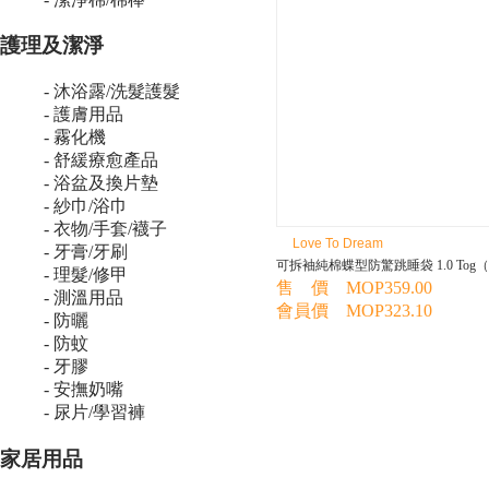
護理及潔淨
- 沐浴露/洗髮護髮
- 護膚用品
- 霧化機
- 舒緩療愈產品
- 浴盆及換片墊
- 紗巾/浴巾
- 衣物/手套/襪子
Love To Dream
- 牙膏/牙刷
可拆袖純棉蝶型防驚跳睡袋 1.0 Tog
- 理髮/修甲
售 價 MOP359.00
- 測溫用品
會員價 MOP323.10
- 防曬
- 防蚊
- 牙膠
- 安撫奶嘴
- 尿片/學習褲
家居用品