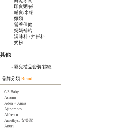
- 餅乾零食
- 即食粥/飯
- 輔食/米糊
- 麵類
- 營養保健
- 媽媽補給
- 調味料 / 拌飯料
- 奶粉
其他
- 嬰兒禮品套裝/禮籃
品牌分類
Brand
0/3 Baby
Acomo
Aden + Anais
Ajinomoto
Alfresco
Amethyst 安美潔
Anuri