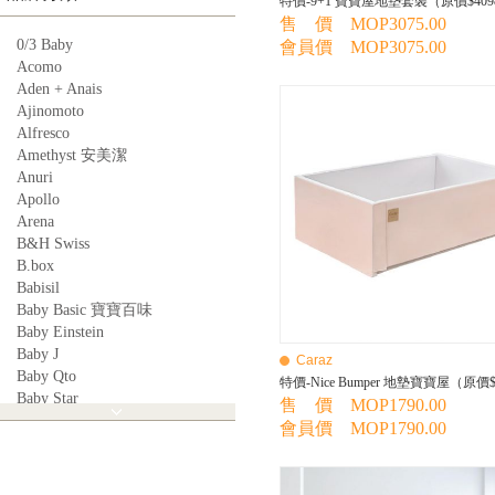
特價-9+1 寶寶屋地墊套裝（原價$409
售 價 MOP3075.00
0/3 Baby
會員價 MOP3075.00
Acomo
Aden + Anais
Ajinomoto
Alfresco
Amethyst 安美潔
Anuri
Apollo
Arena
B&H Swiss
B.box
Babisil
Baby Basic 寶寶百味
Baby Einstein
Baby J
Caraz
Baby Qto
特價-Nice Bumper 地墊寶寶屋（原價$
Baby Star
售 價 MOP1790.00
BabyBest
會員價 MOP1790.00
Babyganics
Babymoov
Babyworks