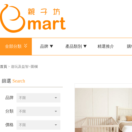
全部分類
品牌
產品類別
精選推介
購
首頁
> 遊玩及益智>圍欄
篩選
Search
品牌
不限
分類
不限
價格
不限