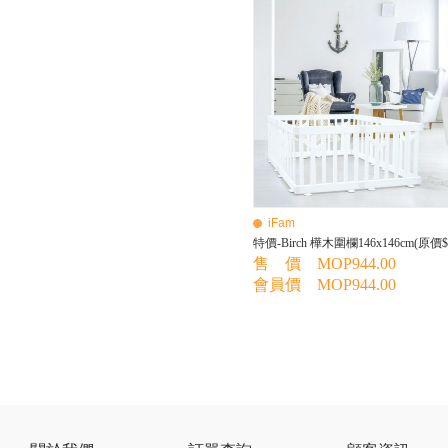
BEBE AMICO
Bebe Food
Bebecook
Bebest
Benny
BHEUE
Bibs
Bilka
Bio Gaia
Bio Xtra
Bravado
iFam
Bright Starts
特價-Birch 樺木圍欄146x146cm(原價$2
Britax Roemer
售 價 MOP944.00
Bubble
會員價 MOP944.00
Bumbo
California Baby
California Bear
Caraz
Cetaphil
Cheeky Chompers
Chicco
ChuChu