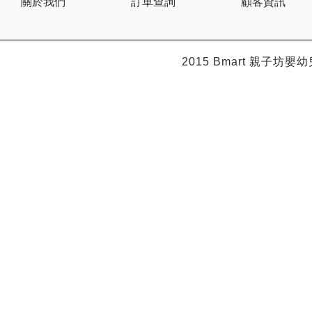
關於我們
訂單查詢
顧客資訊
Citron
Clevamama
Combi
Comfi
Dabbawalla
2015 Bmart
親子坊嬰幼
Dacco
Dalla Costa
Dentwell
Disney Baby
Dodopapa
Doona
Doudou et Compagnie
Dr Browns 布朗博士
Dr. USB
Drink in the Box
Dung Jin
Duri
Easymat
Ebisu
Eco.Babe Organics
Edison
Edu Play
EG