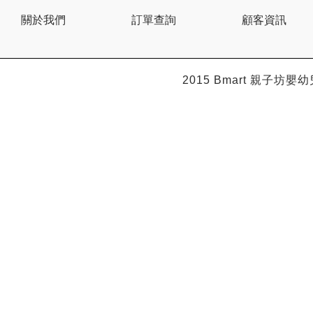
BEBE AMICO
關於我們
訂單查詢
顧客資訊
Bebe Food
Bebecook
Bebest
Benny
BHEUE
2015 Bmart
親子坊嬰幼
Bibs
Bilka
Bio Gaia
Bio Xtra
Bravado
Bright Starts
Britax Roemer
Bubble
Bumbo
California Baby
California Bear
Caraz
Cetaphil
Cheeky Chompers
Chicco
ChuChu