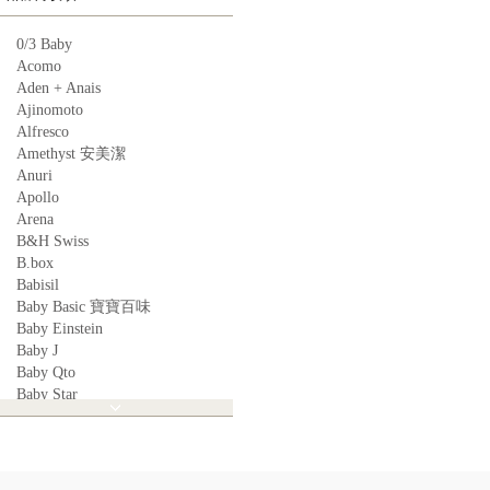
0/3 Baby
Acomo
Aden + Anais
Ajinomoto
Alfresco
Amethyst 安美潔
Anuri
Apollo
Arena
B&H Swiss
B.box
Babisil
Baby Basic 寶寶百味
Baby Einstein
Baby J
Baby Qto
Baby Star
BabyBest
Babyganics
Babymoov
Babyworks