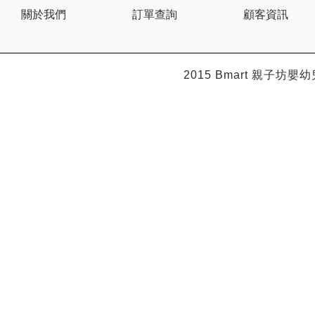
Citron
關於我們
訂單查詢
顧客資訊
Clevamama
Combi
Comfi
Dabbawalla
Dacco
2015 Bmart
親子坊嬰幼
Dalla Costa
Dentwell
Disney Baby
Dodopapa
Doona
Doudou et Compagnie
Dr Browns 布朗博士
Dr. USB
Drink in the Box
Dung Jin
Duri
Easymat
Ebisu
Eco.Babe Organics
Edison
Edu Play
EG