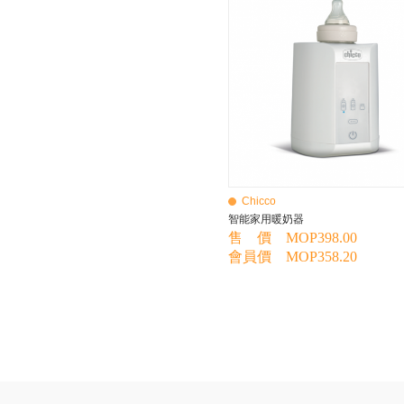
BEBE AMICO
Bebe Food
Bebecook
Bebest
Benny
BHEUE
Bibs
Bilka
Bio Gaia
Bio Xtra
Bravado
Chicco
Bright Starts
智能家用暖奶器
Britax Roemer
售 價 MOP398.00
Bubble
會員價 MOP358.20
Bumbo
California Baby
California Bear
Caraz
Cetaphil
Cheeky Chompers
Chicco
ChuChu