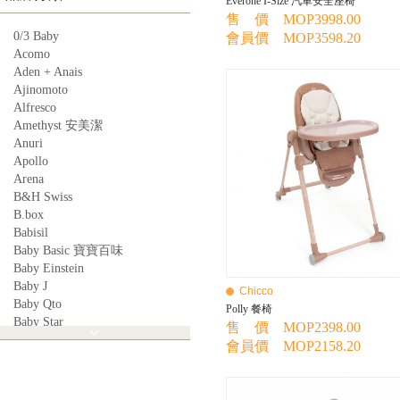
Everone I-Size 汽車安全座椅
售 價 MOP3998.00
0/3 Baby
會員價 MOP3598.20
Acomo
Aden + Anais
Ajinomoto
Alfresco
Amethyst 安美潔
Anuri
Apollo
Arena
B&H Swiss
B.box
Babisil
Baby Basic 寶寶百味
Baby Einstein
Baby J
Chicco
Baby Qto
Polly 餐椅
Baby Star
售 價 MOP2398.00
BabyBest
會員價 MOP2158.20
Babyganics
Babymoov
Babyworks