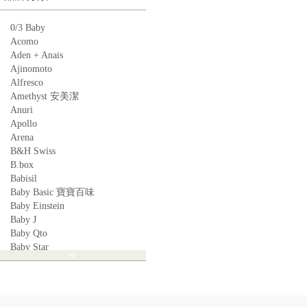
0/3 Baby
Acomo
Aden + Anais
Ajinomoto
Alfresco
Amethyst 安美潔
Anuri
Apollo
Arena
B&H Swiss
B.box
Babisil
Baby Basic 寶寶百味
Baby Einstein
Baby J
Baby Qto
Baby Star
BabyBest
Babyganics
Babymoov
Babyworks