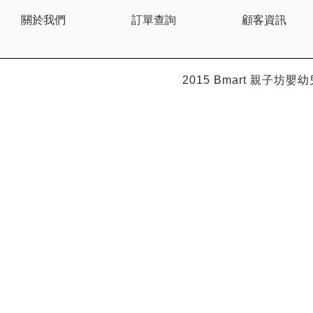
BEBE AMICO
關於我們
訂單查詢
顧客資訊
Bebe Food
Bebecook
Bebest
Benny
BHEUE
2015 Bmart
親子坊嬰幼
Bibs
Bilka
Bio Gaia
Bio Xtra
Bravado
Bright Starts
Britax Roemer
Bubble
Bumbo
California Baby
California Bear
Caraz
Cetaphil
Cheeky Chompers
Chicco
ChuChu