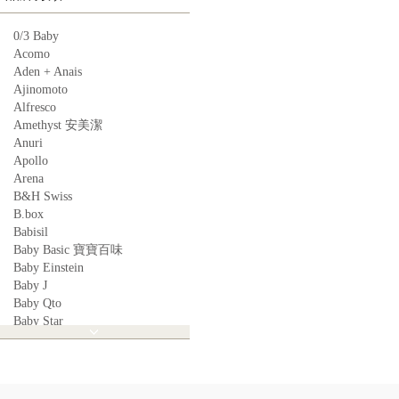
0/3 Baby
Acomo
Aden + Anais
Ajinomoto
Alfresco
Amethyst 安美潔
Anuri
Apollo
Arena
B&H Swiss
B.box
Babisil
Baby Basic 寶寶百味
Baby Einstein
Baby J
Baby Qto
Baby Star
BabyBest
Babyganics
Babymoov
Babyworks