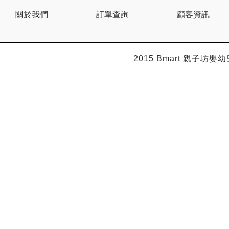
BEBE AMICO
關於我們
訂單查詢
顧客資訊
Bebe Food
Bebecook
Bebest
Benny
BHEUE
2015 Bmart
親子坊嬰幼
Bibs
Bilka
Bio Gaia
Bio Xtra
Bravado
Bright Starts
Britax Roemer
Bubble
Bumbo
California Baby
California Bear
Caraz
Cetaphil
Cheeky Chompers
Chicco
ChuChu