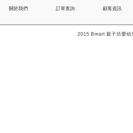
BEBE AMICO
關於我們
訂單查詢
顧客資訊
Bebe Food
Bebecook
Bebest
Benny
BHEUE
2015 Bmart
親子坊嬰幼
Bibs
Bilka
Bio Gaia
Bio Xtra
Bravado
Bright Starts
Britax Roemer
Bubble
Bumbo
California Baby
California Bear
Caraz
Cetaphil
Cheeky Chompers
Chicco
ChuChu