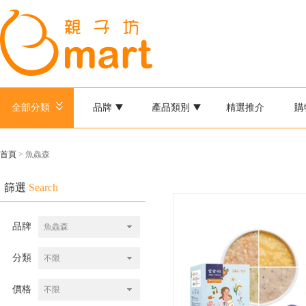
全部分類
品牌
產品類別
精選推介
購
首頁
> 魚鱻森
篩選
Search
品牌
魚鱻森
分類
不限
價格
不限