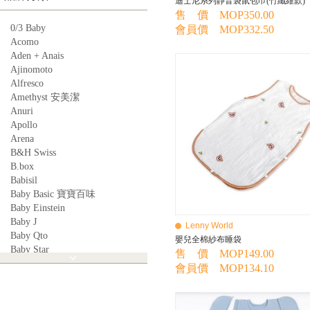
迪士尼系列靜音袋鼠包巾(竹纖維款)
售 價 MOP350.00
0/3 Baby
會員價 MOP332.50
Acomo
Aden + Anais
Ajinomoto
Alfresco
Amethyst 安美潔
Anuri
Apollo
Arena
B&H Swiss
B.box
Babisil
Baby Basic 寶寶百味
Baby Einstein
Baby J
Lenny World
Baby Qto
嬰兒全棉紗布睡袋
Baby Star
售 價 MOP149.00
BabyBest
會員價 MOP134.10
Babyganics
Babymoov
Babyworks