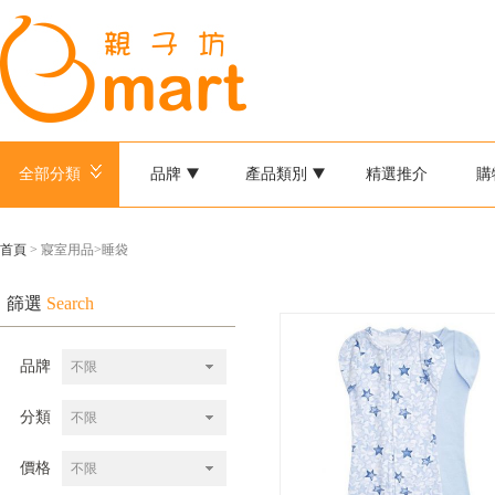
全部分類
品牌
產品類別
精選推介
購
首頁
> 寢室用品>睡袋
篩選
Search
品牌
不限
分類
不限
價格
不限