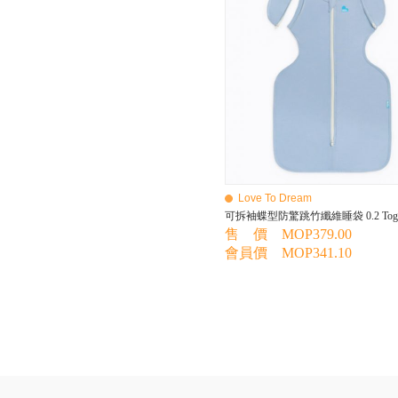
BEBE AMICO
Bebe Food
Bebecook
Bebest
Benny
BHEUE
Bibs
Bilka
Bio Gaia
Bio Xtra
Bravado
Love To Dream
Bright Starts
可拆袖蝶型防驚跳竹纖維睡袋 0.2 Tog
Britax Roemer
售 價 MOP379.00
Bubble
會員價 MOP341.10
Bumbo
California Baby
California Bear
Caraz
Cetaphil
Cheeky Chompers
Chicco
ChuChu