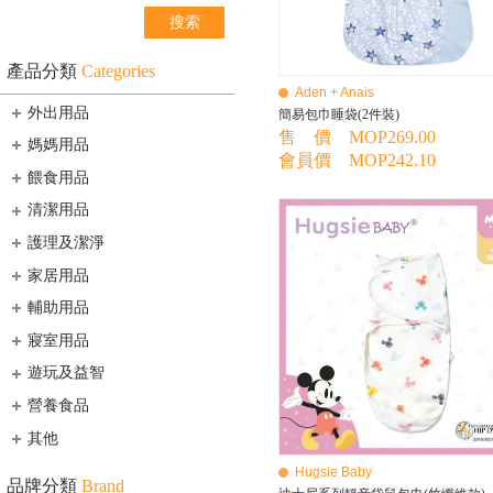
產品分類
Categories
Aden + Anais
外出用品
簡易包巾睡袋(2件裝)
售 價 MOP269.00
媽媽用品
會員價 MOP242.10
餵食用品
清潔用品
護理及潔淨
家居用品
輔助用品
寢室用品
遊玩及益智
營養食品
其他
Hugsie Baby
品牌分類
Brand