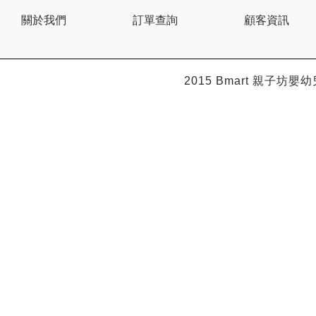
BEBE AMICO
關於我們
訂單查詢
顧客資訊
Bebe Food
Bebecook
Bebest
Benny
BHEUE
2015 Bmart
親子坊嬰幼
Bibs
Bilka
Bio Gaia
Bio Xtra
Bravado
Bright Starts
Britax Roemer
Bubble
Bumbo
California Baby
California Bear
Caraz
Cetaphil
Cheeky Chompers
Chicco
ChuChu