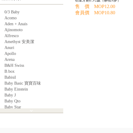
幼童牙刷0.5-2歲（哆啦A夢）
售 價 MOP12.00
0/3 Baby
會員價 MOP10.80
Acomo
Aden + Anais
Ajinomoto
Alfresco
Amethyst 安美潔
Anuri
Apollo
Arena
B&H Swiss
B.box
Babisil
Baby Basic 寶寶百味
Baby Einstein
Baby J
Baby Qto
Baby Star
BabyBest
Babyganics
Babymoov
Babyworks