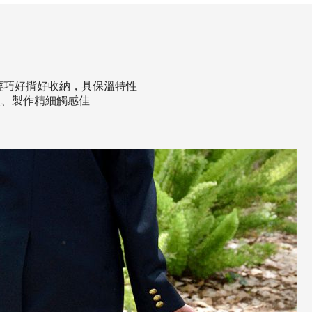
製作，輕巧好揹好收納，具保溫特性
眼、製作精細觸感佳