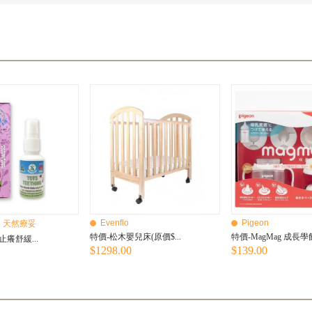
Evenflo
Pigeon
Aid 天然療妥
特價-松木嬰兒床(原價$...
特價-MagMag 成長學飲
癢舒緩...
$1298.00
$139.00