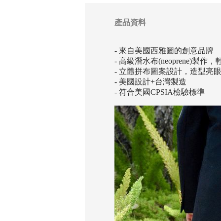
產品資料
- 來自美國西雅圖的創意品牌
- 高級潛水布(neoprene)
- 立體拼布圖案設計，造型亮
- 美國設計+台灣製造
- 符合美國CPSIA檢驗標準