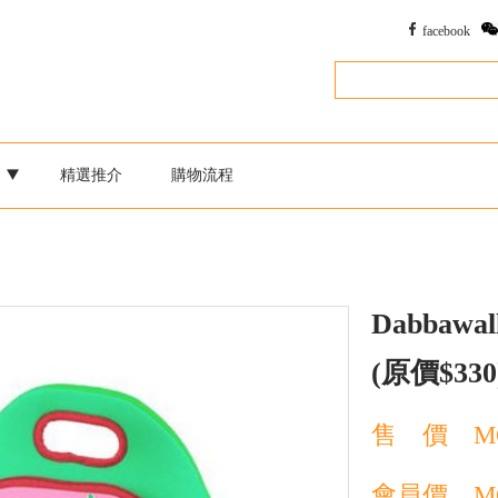
facebook
別
精選推介
購物流程
Dabbawal
(原價$330
售 價
M
會員價
M