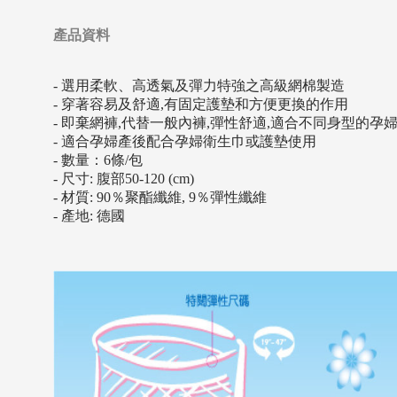
產品資料
- 選用柔軟、高透氣及彈力特強之高級網棉製造
- 穿著容易及舒適,有固定護墊和方便更換的作用
- 即棄網褲,代替一般內褲,彈性舒適,適合不同身型的孕
- 適合孕婦產後配合孕婦衛生巾或護墊使用
- 數量：6條/包
- 尺寸: 腹部50-120 (cm)
- 材質: 90％聚酯纖維, 9％彈性纖維
- 產地: 德國