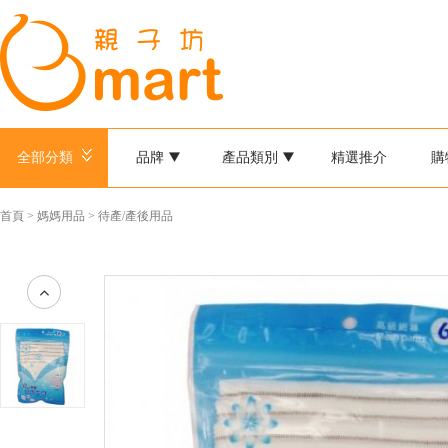
全部分類
品牌
產品類別
精選推介
購
首頁
>
媽媽用品
>
待產/產後用品