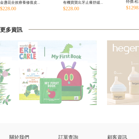
特價-松
金盞花全效療養修復皮...
有機寶寶出牙止癢舒緩...
$1298
$228.00
$228.00
更多資訊
關於我們
訂單查詢
顧客資訊