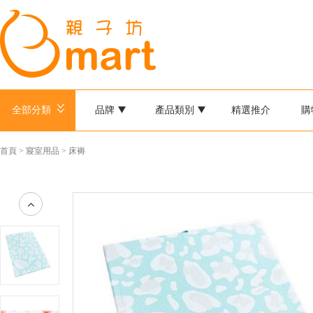
全部分類
品牌
產品類別
精選推介
購
首頁
>
寢室用品
>
床褥