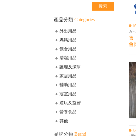
產品分類
Categories
M
外出用品
09 -
售 
媽媽用品
會員
餵食用品
清潔用品
護理及潔淨
家居用品
輔助用品
寢室用品
遊玩及益智
營養食品
其他
L
品牌分類
Brand