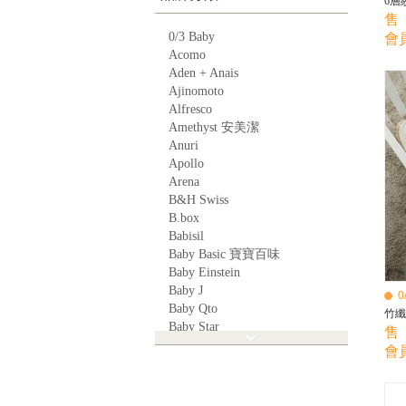
6層
售 
0/3 Baby
會員
Acomo
Aden + Anais
Ajinomoto
Alfresco
Amethyst 安美潔
Anuri
Apollo
Arena
B&H Swiss
B.box
Babisil
Baby Basic 寶寶百味
Baby Einstein
Baby J
0
Baby Qto
竹纖
Baby Star
售 
BabyBest
會員
Babyganics
Babymoov
Babyworks