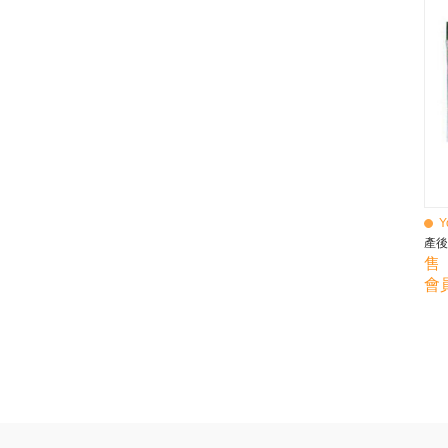
BEBE AMICO
Bebe Food
Bebecook
Bebest
Benny
BHEUE
Bibs
Bilka
Bio Gaia
Bio Xtra
Bravado
Y
Bright Starts
產後
Britax Roemer
售 
Bubble
會員
Bumbo
California Baby
California Bear
Caraz
Cetaphil
Cheeky Chompers
Chicco
ChuChu