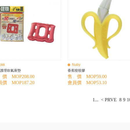
okk
Nuby
護理吹氣座墊
香蕉咬咬膠
價 MOP208.00
售 價 MOP59.00
價 MOP187.20
會員價 MOP53.10
1...
< PRVE
8
9
1