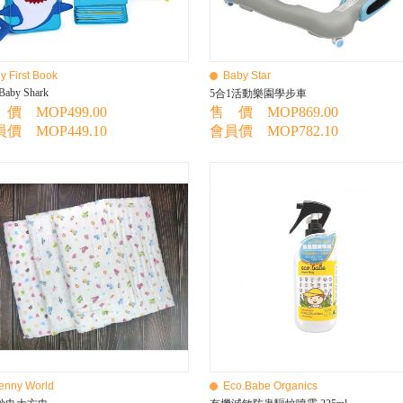
y First Book
Baby Star
 Baby Shark
5合1活動樂園學步車
價 MOP499.00
售 價 MOP869.00
價 MOP449.10
會員價 MOP782.10
enny World
Eco.Babe Organics