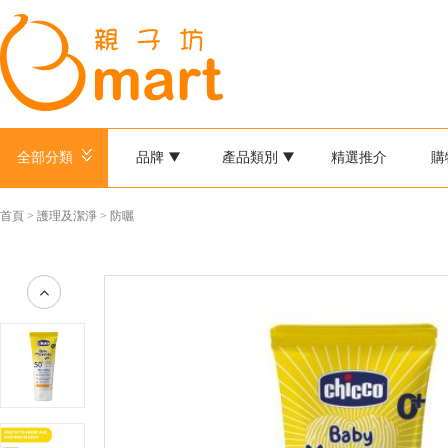
全部分類
品牌
產品類別
精選推介
購
首頁
>
護理及潔淨
>
防曬