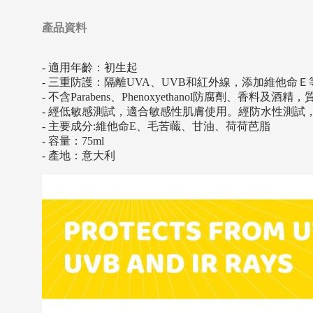
產品資料
- 適用年齡：初生起
- 三重防護：隔離UVA、UVB和紅外線，添加維他
- 不含Parabens、Phenoxyethanol防腐劑、香料及
- 經低敏感測試，適合敏感性肌膚使用。經防水性測試
- 主要成分:維他命E、毛苦蘵、甘油、荷荷芭脂
- 容量：75ml
- 產地：意大利