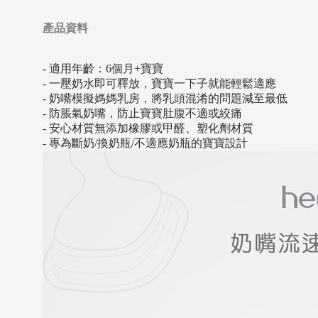
產品資料
- 適用年齡：6個月+寶寶
- 一壓奶水即可釋放，寶寶一下子就能輕鬆適應
- 奶嘴模擬媽媽乳房，將乳頭混淆的問題減至最低
- 防脹氣奶嘴，防止寶寶肚腹不適或絞痛
- 安心材質無添加橡膠或甲醛、塑化劑材質
- 專為斷奶/換奶瓶/不適應奶瓶的寶寶設計