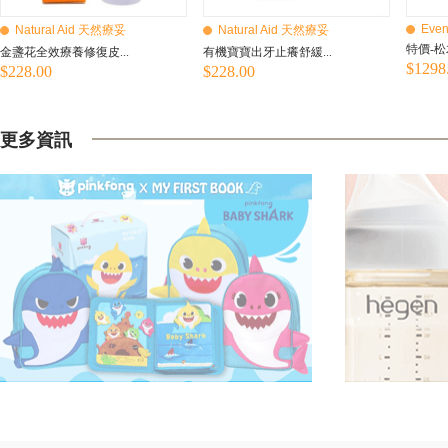
Even
Natural Aid 天然療妥
Natural Aid 天然療妥
特價-松
金盞花全效療養修復皮...
有機寶寶出牙止癢舒緩...
$1298
$228.00
$228.00
更多資訊