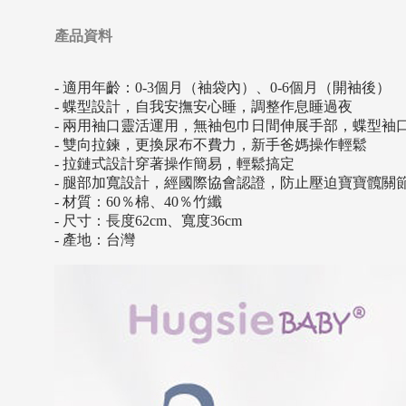
產品資料
- 適用年齡：0-3個月（袖袋內）、0-6個月（開袖後）
- 蝶型設計，自我安撫安心睡，調整作息睡過夜
- 兩用袖口靈活運用，無袖包巾日間伸展手部，蝶型袖
- 雙向拉鍊，更換尿布不費力，新手爸媽操作輕鬆
- 拉鏈式設計穿著操作簡易，輕鬆搞定
- 腿部加寬設計，經國際協會認證，防止壓迫寶寶髖關
- 材質：60％棉、40％竹纖
- 尺寸：長度62cm、寬度36cm
- 產地：台灣