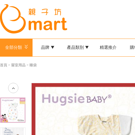
全部分類
品牌
產品類別
精選推介
購
首頁
>
寢室用品
>
睡袋