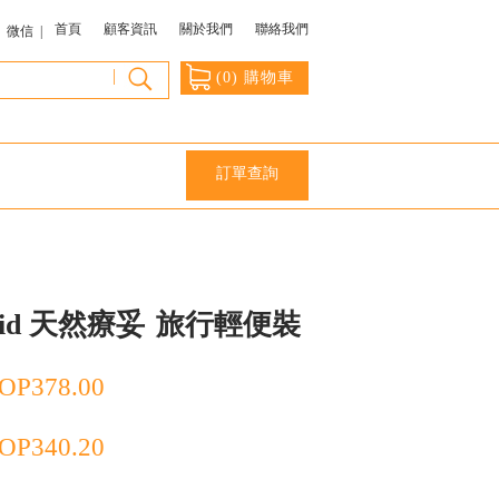
首頁
顧客資訊
關於我們
聯絡我們
微信 |
|
(
0
) 購物車
訂單查詢
 Aid 天然療妥
旅行輕便裝
OP
378.00
OP
340.20