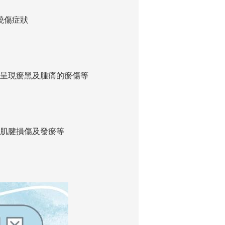
燒傷症狀
呈現瘀黑及腫痛的瘀傷等
肌腱損傷及發瘀等