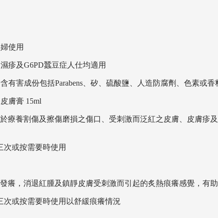
孕婦使用
、濕疹及G6PD蠶豆症人仕均適用
含有害成份包括Parabens、矽、硫酸鹽、人造防腐劑、色素或
膚膏 15ml
於療養割傷及擦傷磨損之傷口、受刺激而泛紅之皮膚、皮膚疹及
三次或按需要時使用
發癢，消退紅腫及鎮靜皮膚受刺激而引起的炙熱痕癢感覺，有助
天三次或按需要時使用以舒緩痕癢情況