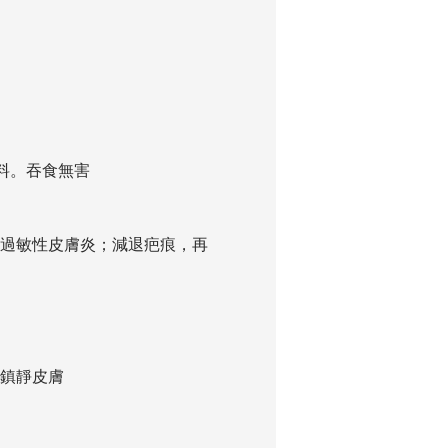
香料。吞食無害
過敏性皮膚炎；減退疤痕，再
鎮靜皮膚