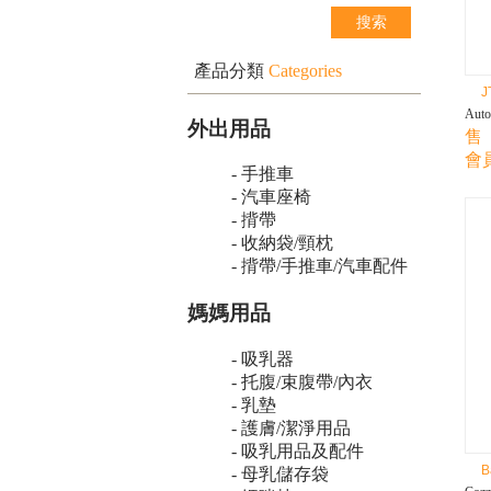
產品分類
Categories
J
Aut
外出用品
售 
會員
- 手推車
- 汽車座椅
- 揹帶
- 收納袋/頸枕
- 揹帶/手推車/汽車配件
媽媽用品
- 吸乳器
- 托腹/束腹帶/內衣
- 乳墊
- 護膚/潔淨用品
- 吸乳用品及配件
B
- 母乳儲存袋