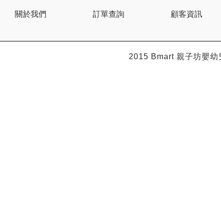
BEBE AMICO
關於我們
訂單查詢
顧客資訊
Bebe Food
Bebecook
Bebest
Benny
BHEUE
2015 Bmart
親子坊嬰幼
Bibs
Bilka
Bio Gaia
Bio Xtra
Bravado
Bright Starts
Britax Roemer
Bubble
Bumbo
California Baby
California Bear
Caraz
Cetaphil
Cheeky Chompers
Chicco
ChuChu