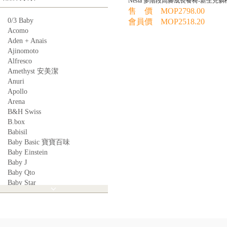
Nesta 多階段高腳成長餐椅-新生兒躺
售 價 MOP2798.00
0/3 Baby
會員價 MOP2518.20
Acomo
Aden + Anais
Ajinomoto
Alfresco
Amethyst 安美潔
Anuri
Apollo
Arena
B&H Swiss
B.box
Babisil
Baby Basic 寶寶百味
Baby Einstein
Baby J
Baby Qto
Baby Star
BabyBest
Babyganics
Babymoov
Babyworks