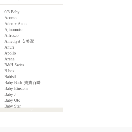
0/3 Baby
Acomo
Aden + Anais
Ajinomoto
Alfresco
Amethyst 安美潔
Anuri
Apollo
Arena
B&H Swiss
B.box
Babisil
Baby Basic 寶寶百味
Baby Einstein
Baby J
Baby Qto
Baby Star
BabyBest
Babyganics
Babymoov
Babyworks