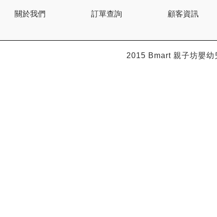
BEBE AMICO
關於我們
訂單查詢
顧客資訊
Bebe Food
Bebecook
Bebest
Benny
BHEUE
2015 Bmart
親子坊嬰幼
Bibs
Bilka
Bio Gaia
Bio Xtra
Bravado
Bright Starts
Britax Roemer
Bubble
Bumbo
California Baby
California Bear
Caraz
Cetaphil
Cheeky Chompers
Chicco
ChuChu