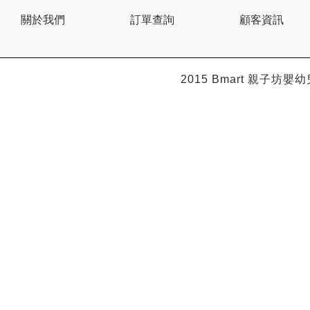
BEBE AMICO
關於我們
訂單查詢
顧客資訊
Bebe Food
Bebecook
Bebest
Benny
BHEUE
2015 Bmart
親子坊嬰幼
Bibs
Bilka
Bio Gaia
Bio Xtra
Bravado
Bright Starts
Britax Roemer
Bubble
Bumbo
California Baby
California Bear
Caraz
Cetaphil
Cheeky Chompers
Chicco
ChuChu