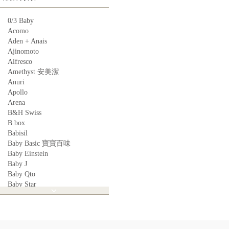
0/3 Baby
Acomo
Aden + Anais
Ajinomoto
Alfresco
Amethyst 安美潔
Anuri
Apollo
Arena
B&H Swiss
B.box
Babisil
Baby Basic 寶寶百味
Baby Einstein
Baby J
Baby Qto
Baby Star
BabyBest
Babyganics
Babymoov
Babyworks