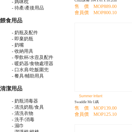
Cozzi床褥 104 x 61 x 10.2cm
- 媽咪枕
售 價 MOP889.00
- 待產/產後用品
會員價 MOP800.10
餵食用品
- 奶瓶及配件
- 即棄奶瓶
- 奶嘴
- 收納用具
- 學飲杯/水壼及配件
- 暖奶器/食物處理器
- 口水肩/吃飯圍兜
- 餐具/輔助用具
清潔用品
Summer Infant
- 奶瓶消毒器
Swaddle Me L碼
- 清洗奶瓶/食具
售 價 MOP139.00
- 清洗衣物
會員價 MOP125.10
- 洗手/消毒
- 濕巾
- 潔淨棉/棉棒