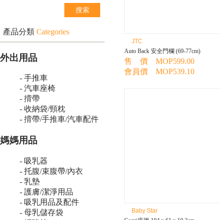
產品分類
Categories
JTC
Auto Back 安全門欄 (69-77cm)
外出用品
售 價 MOP599.00
會員價 MOP539.10
- 手推車
- 汽車座椅
- 揹帶
- 收納袋/頸枕
- 揹帶/手推車/汽車配件
媽媽用品
- 吸乳器
- 托腹/束腹帶/內衣
- 乳墊
- 護膚/潔淨用品
- 吸乳用品及配件
Baby Star
- 母乳儲存袋