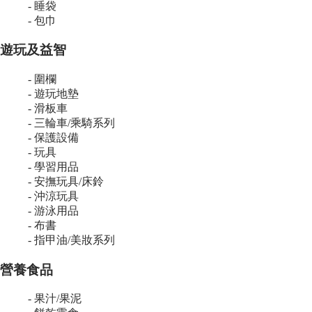
- 睡袋
- 包巾
遊玩及益智
- 圍欄
- 遊玩地墊
- 滑板車
- 三輪車/乘騎系列
- 保護設備
- 玩具
- 學習用品
- 安撫玩具/床鈴
- 沖涼玩具
- 游泳用品
- 布書
- 指甲油/美妝系列
營養食品
- 果汁/果泥