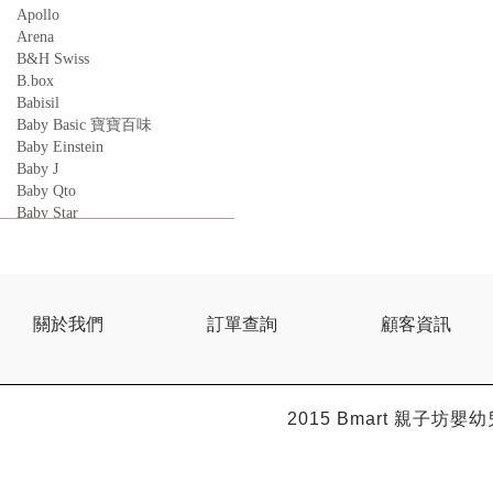
Apollo
Arena
B&H Swiss
B.box
Babisil
Baby Basic 寶寶百味
Baby Einstein
Baby J
Baby Qto
Baby Star
BabyBest
Babyganics
Babymoov
Babyworks
BEBE AMICO
關於我們
訂單查詢
顧客資訊
Bebe Food
Bebecook
Bebest
Benny
2015 Bmart
親子坊嬰幼
BHEUE
Bibs
Bilka