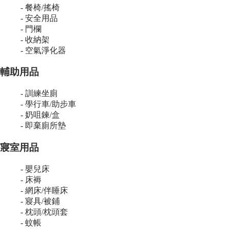
- 餐椅/搖椅
- 安全用品
- 門欄
- 收納架
- 空氣淨化器
輔助用品
- 訓練坐廁
- 學行車/助步車
- 奶咀鍊/盒
- 即棄廁所墊
寢室用品
- 嬰兒床
- 床褥
- 網床/伴睡床
- 寢具/被鋪
- 枕頭/枕頭套
- 蚊帳