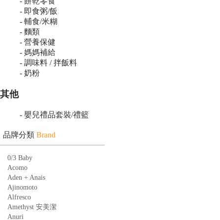
- 餅乾零食
- 即食粥/飯
- 輔食/米糊
- 麵類
- 營養保健
- 媽媽補給
- 調味料 / 拌飯料
- 奶粉
其他
- 嬰兒禮品套裝/禮籃
品牌分類
Brand
0/3 Baby
Acomo
Aden + Anais
Ajinomoto
Alfresco
Amethyst 安美潔
Anuri