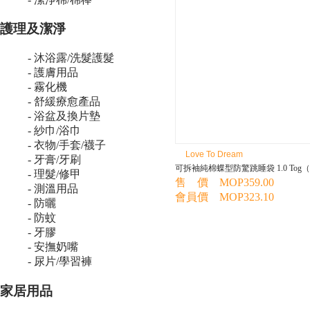
護理及潔淨
- 沐浴露/洗髮護髮
- 護膚用品
- 霧化機
- 舒緩療愈產品
- 浴盆及換片墊
- 紗巾/浴巾
- 衣物/手套/襪子
Love To Dream
- 牙膏/牙刷
可拆袖純棉蝶型防驚跳睡袋 1.0 Tog
- 理髮/修甲
售 價 MOP359.00
- 測溫用品
會員價 MOP323.10
- 防曬
- 防蚊
- 牙膠
- 安撫奶嘴
- 尿片/學習褲
家居用品