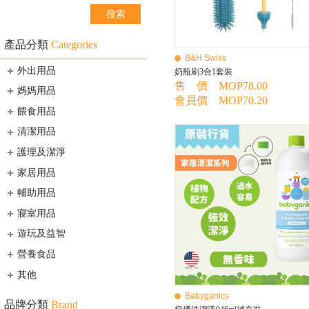
產品分類
Categories
B&H Swiss
外出用品
奶瓶刷3合1套裝
售 價 MOP78.00
媽媽用品
會員價 MOP70.20
餵食用品
清潔用品
護理及潔淨
家居用品
輔助用品
寢室用品
遊玩及益智
營養食品
其他
Babyganics
品牌分類
Brand