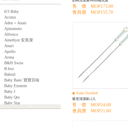
奶樽洗潔液946ml補充裝
售 價 MOP173.00
0/3 Baby
會員價 MOP155.70
Acomo
Aden + Anais
Ajinomoto
Alfresco
Amethyst 安美潔
Anuri
Apollo
Arena
B&H Swiss
B.box
Babisil
Baby Basic 寶寶百味
Baby Einstein
Baby J
Kuku Duckbill
Baby Qto
吸管清潔刷-2入
Baby Star
售 價 MOP24.00
BabyBest
會員價 MOP21.60
Babyganics
Babymoov
Babyworks