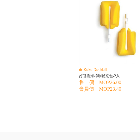
BEBE AMICO
Bebe Food
Bebecook
Bebest
Benny
BHEUE
Bibs
Bilka
Bio Gaia
Bio Xtra
Bravado
Kuku Duckbill
Bright Starts
好替換海棉刷補充包-2入
Britax Roemer
售 價 MOP26.00
Bubble
會員價 MOP23.40
Bumbo
California Baby
California Bear
Caraz
Cetaphil
Cheeky Chompers
Chicco
ChuChu