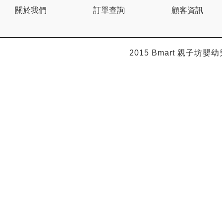
Citron
關於我們
訂單查詢
顧客資訊
Clevamama
Combi
Comfi
Dabbawalla
Dacco
2015 Bmart
親子坊嬰幼
Dalla Costa
Dentwell
Disney Baby
Dodopapa
Doona
Doudou et Compagnie
Dr Browns 布朗博士
Dr. USB
Drink in the Box
Dung Jin
Duri
Easymat
Ebisu
Eco.Babe Organics
Edison
Edu Play
EG