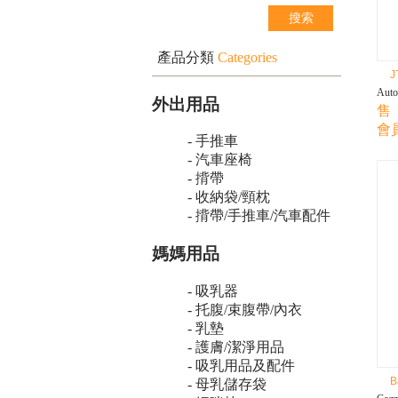
產品分類
Categories
J
Aut
外出用品
售 
會員
- 手推車
- 汽車座椅
- 揹帶
- 收納袋/頸枕
- 揹帶/手推車/汽車配件
媽媽用品
- 吸乳器
- 托腹/束腹帶/內衣
- 乳墊
- 護膚/潔淨用品
- 吸乳用品及配件
B
- 母乳儲存袋