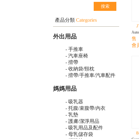
產品分類
Categories
J
Aut
外出用品
售 
會員
- 手推車
- 汽車座椅
- 揹帶
- 收納袋/頸枕
- 揹帶/手推車/汽車配件
媽媽用品
- 吸乳器
- 托腹/束腹帶/內衣
- 乳墊
- 護膚/潔淨用品
- 吸乳用品及配件
B
- 母乳儲存袋