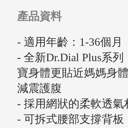
產品資料
- 適用年齡：1-36個月
- 全新Dr.Dial P
寶身體更貼近媽媽身
減震護腹
- 採用網狀的柔軟透
- 可拆式腰部支撐背