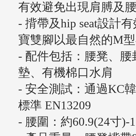
有效避免出現肩膊及
- 揹帶及hip sea
寶雙腳以最自然的M
- 配件包括：腰凳、
墊、有機棉口水肩
- 安全測試：通過KC
標準 EN13209
- 腰圍：約60.9(24寸)-1