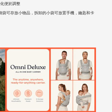
视化便於調整
置側袋可存放小物品，拆卸的小袋可放置手機，鑰匙和卡