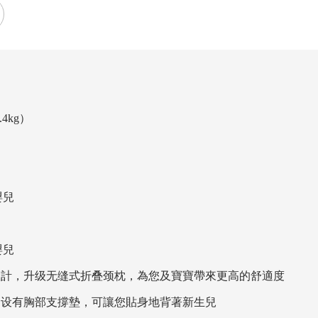
.4kg）
嬰兒
嬰兒
設計，升级无缝式折叠颈枕，為您及寶寶帶來更高的舒適度
，设有胸部支撐墊，可讓您貼身地背著新生兒