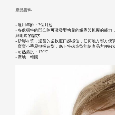
產品資料
- 適用年齡：3個月起
- 各處獨特的凹凸除可激發嬰幼兒的觸覺與抓握的能
與咀嚼的需求
- 矽膠材質，適當的柔軟度口感極佳，任何地方都方便
- 寶寶小手易抓握造型，底下特殊造型能使產品方便站
- 耐熱溫度：170℃
- 產地：韓國