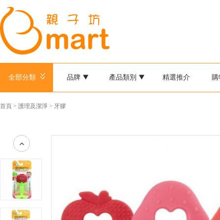
全部分類
品牌
產品類別
精選推介
購
首頁
>
護理及潔淨
>
牙膠