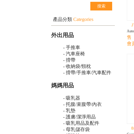
產品分類
Categories
J
Aut
外出用品
售 
會員
- 手推車
- 汽車座椅
- 揹帶
- 收納袋/頸枕
- 揹帶/手推車/汽車配件
媽媽用品
- 吸乳器
- 托腹/束腹帶/內衣
- 乳墊
- 護膚/潔淨用品
- 吸乳用品及配件
B
- 母乳儲存袋