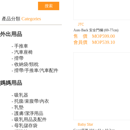
產品分類
Categories
JTC
Auto Back 安全門欄 (69-77cm)
外出用品
售 價 MOP599.00
會員價 MOP539.10
- 手推車
- 汽車座椅
- 揹帶
- 收納袋/頸枕
- 揹帶/手推車/汽車配件
媽媽用品
- 吸乳器
- 托腹/束腹帶/內衣
- 乳墊
- 護膚/潔淨用品
- 吸乳用品及配件
Baby Star
- 母乳儲存袋