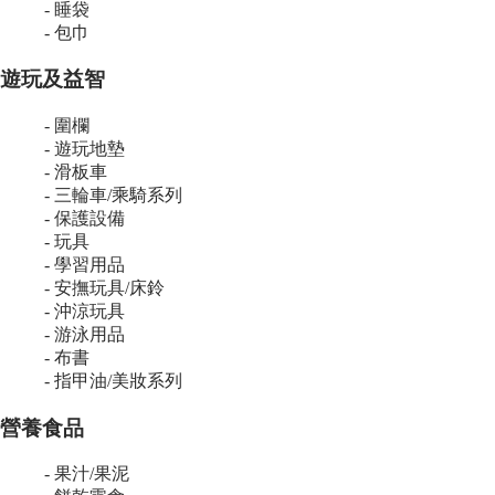
- 睡袋
- 包巾
遊玩及益智
- 圍欄
- 遊玩地墊
- 滑板車
- 三輪車/乘騎系列
- 保護設備
- 玩具
- 學習用品
- 安撫玩具/床鈴
- 沖涼玩具
- 游泳用品
- 布書
- 指甲油/美妝系列
營養食品
- 果汁/果泥