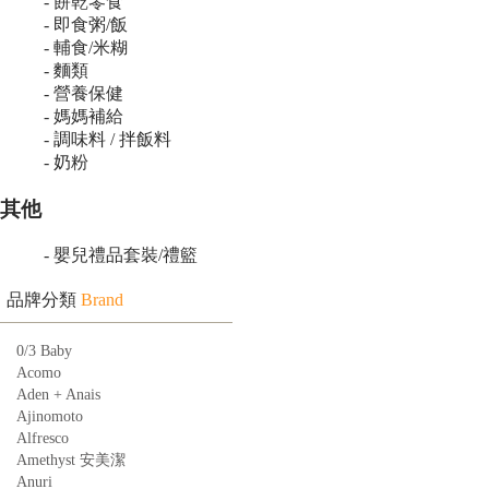
- 餅乾零食
- 即食粥/飯
- 輔食/米糊
- 麵類
- 營養保健
- 媽媽補給
- 調味料 / 拌飯料
- 奶粉
其他
- 嬰兒禮品套裝/禮籃
品牌分類
Brand
0/3 Baby
Acomo
Aden + Anais
Ajinomoto
Alfresco
Amethyst 安美潔
Anuri