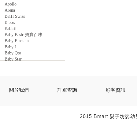
Apollo
Arena
B&H Swiss
B.box
Babisil
Baby Basic 寶寶百味
Baby Einstein
Baby J
Baby Qto
Baby Star
BabyBest
Babyganics
Babymoov
Babyworks
BEBE AMICO
關於我們
訂單查詢
顧客資訊
Bebe Food
Bebecook
Bebest
Benny
2015 Bmart
親子坊嬰幼
BHEUE
Bibs
Bilka