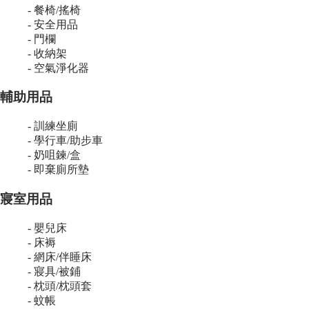
- 餐椅/搖椅
- 安全用品
- 門欄
- 收納架
- 空氣淨化器
輔助用品
- 訓練坐廁
- 學行車/助步車
- 奶咀鍊/盒
- 即棄廁所墊
寢室用品
- 嬰兒床
- 床褥
- 網床/伴睡床
- 寢具/被鋪
- 枕頭/枕頭套
- 蚊帳