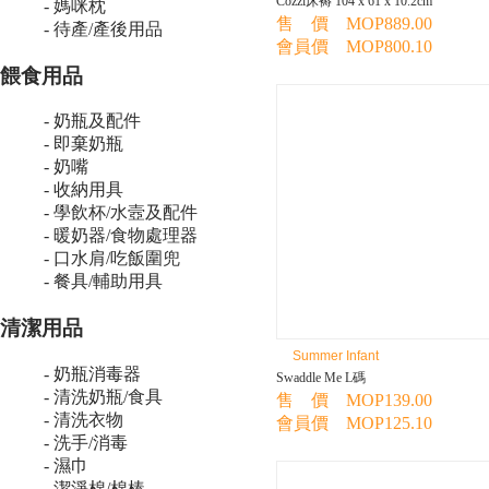
Cozzi床褥 104 x 61 x 10.2cm
- 媽咪枕
售 價 MOP889.00
- 待產/產後用品
會員價 MOP800.10
餵食用品
- 奶瓶及配件
- 即棄奶瓶
- 奶嘴
- 收納用具
- 學飲杯/水壼及配件
- 暖奶器/食物處理器
- 口水肩/吃飯圍兜
- 餐具/輔助用具
清潔用品
Summer Infant
- 奶瓶消毒器
Swaddle Me L碼
- 清洗奶瓶/食具
售 價 MOP139.00
- 清洗衣物
會員價 MOP125.10
- 洗手/消毒
- 濕巾
- 潔淨棉/棉棒