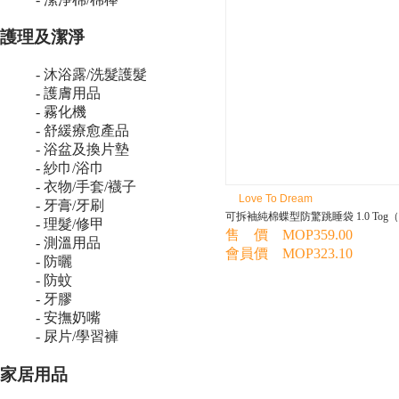
護理及潔淨
- 沐浴露/洗髮護髮
- 護膚用品
- 霧化機
- 舒緩療愈產品
- 浴盆及換片墊
- 紗巾/浴巾
- 衣物/手套/襪子
Love To Dream
- 牙膏/牙刷
可拆袖純棉蝶型防驚跳睡袋 1.0 Tog
- 理髮/修甲
售 價 MOP359.00
- 測溫用品
會員價 MOP323.10
- 防曬
- 防蚊
- 牙膠
- 安撫奶嘴
- 尿片/學習褲
家居用品